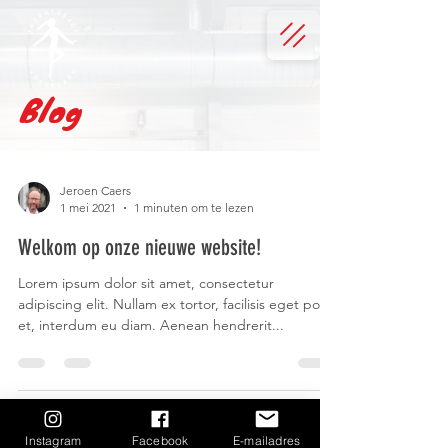
Blog
Jeroen Caers
1 mei 2021
1 minuten om te lezen
Welkom op onze nieuwe website!
Lorem ipsum dolor sit amet, consectetur
adipiscing elit. Nullam ex tortor, facilisis eget porta
et, interdum eu diam. Aenean hendrerit...
Instagram
Facebook
E-mailadres