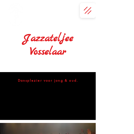
Jazzateljee
Vosselaar
let's dance>>
Dansplezier voor jong & oud.