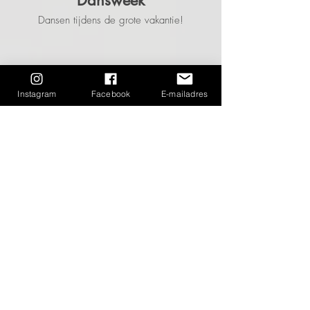
Dansweek
Dansen tijdens de grote vakantie!
Instagram
Facebook
E-mailadres
Ledenbeheer
Hier kan je inschrijven en je contactgegevens
aanpassen.