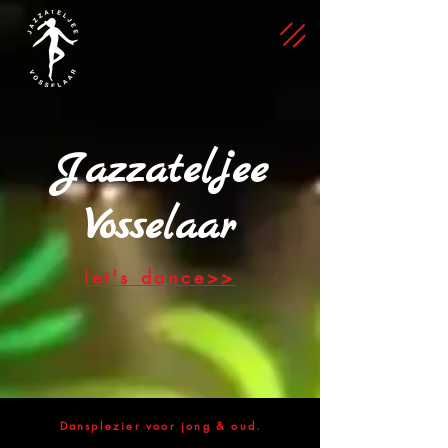
Jazzateljee
Vosselaar
let's dance>>
Dansplezier voor jong & oud.