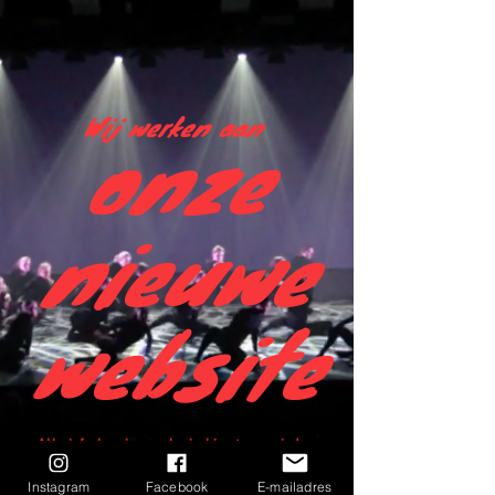
Wij werken aan
onze
nieuwe
website
Alle info kan je voorlopig hier terug vinden
Instagram
Facebook
E-mailadres