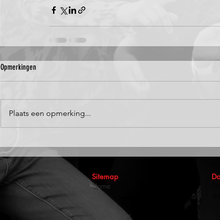
Opmerkingen
Plaats een opmerking...
Sitemap
Da
Home
Da
Team
da
Aanbod
Ledenbeheer