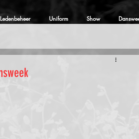
Ledenbeheer
Uniform
Show
Danswe
answeek