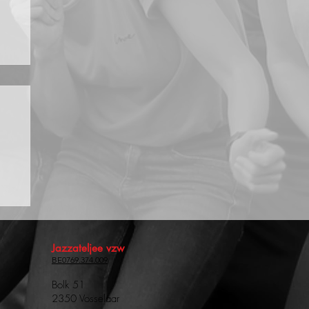
Jazzateljee vzw
BE0769.374.009
Bolk 51
2350 Vosselaar