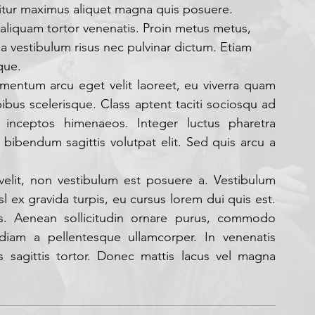
bitur maximus aliquet magna quis posuere. 
 aliquam tortor venenatis. Proin metus metus, 
a vestibulum risus nec pulvinar dictum. Etiam 
que.
rmentum arcu eget velit laoreet, eu viverra quam 
bus scelerisque. Class aptent taciti sociosqu ad 
 inceptos himenaeos. Integer luctus pharetra 
 bibendum sagittis volutpat elit. Sed quis arcu a 
velit, non vestibulum est posuere a. Vestibulum 
ex gravida turpis, eu cursus lorem dui quis est. 
us. Aenean sollicitudin ornare purus, commodo 
 diam a pellentesque ullamcorper. In venenatis 
us sagittis tortor. Donec mattis lacus vel magna 