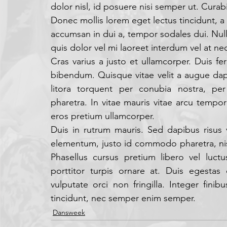
dolor nisl, id posuere nisi semper ut. Cura
Donec mollis lorem eget lectus tincidunt, a
accumsan in dui a, tempor sodales dui. Null
quis dolor vel mi laoreet interdum vel at ne
Cras varius a justo et ullamcorper. Duis fe
bibendum. Quisque vitae velit a augue dapi
litora torquent per conubia nostra, per
pharetra. In vitae mauris vitae arcu tempor
eros pretium ullamcorper.
Duis in rutrum mauris. Sed dapibus risus 
elementum, justo id commodo pharetra, nisl 
Phasellus cursus pretium libero vel luct
porttitor turpis ornare at. Duis egestas
vulputate orci non fringilla. Integer finib
tincidunt, nec semper enim semper.
Dansweek