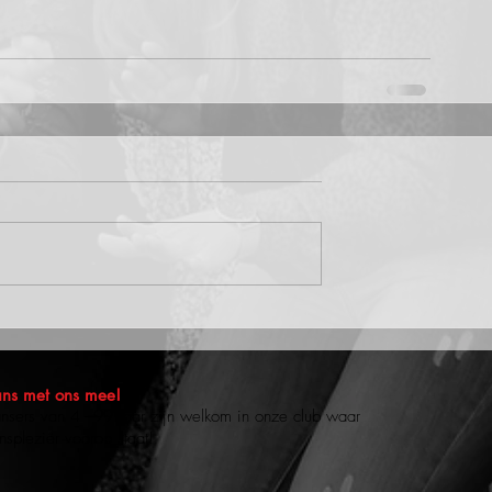
ns met ons mee!
nsers van 4 - 99 jaar zijn welkom in onze club waar
nsplezier voorop staat!