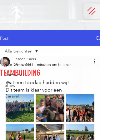
Post
Alle berichten
Jeroen Caers
Alle berichten
25 nov 2021
1 minuten om te lezen
TEAMBUILDING
Dansweek
Wat een topdag hadden wij!
Show
Dit team is klaar voor een 
Caraval